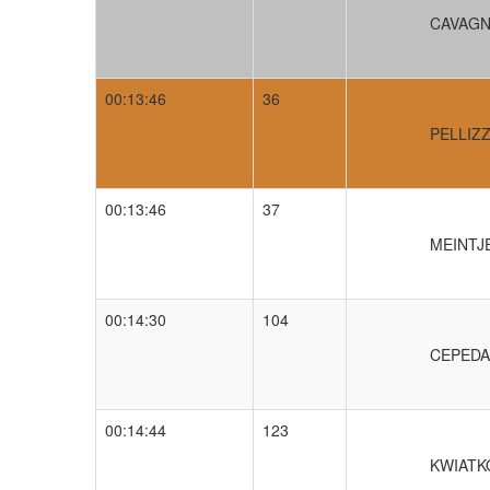
CAVAGN
00:13:46
36
PELLIZZ
00:13:46
37
MEINTJE
00:14:30
104
CEPEDA 
00:14:44
123
KWIATK