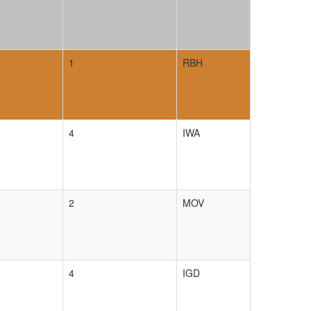
1
RBH
4
IWA
2
MOV
4
IGD