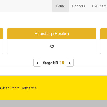
TEAM DETAILS
Home
Renners
Uw Team
Rituistlag (Positie)
62
18
Stage NR
 Joao Pedro Gonçalves