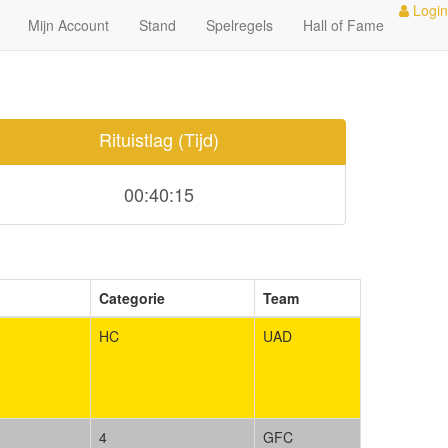
Login
Mijn Account
Stand
Spelregels
Hall of Fame
Rituistlag (Tijd)
00:40:15
Categorie
Team
HC
UAD
4
GFC